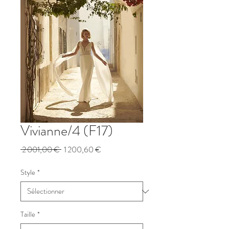
Vivianne/4 (F17)
Prix
Prix
 2 001,00 € 
1 200,60 €
original
promotionnel
Style
*
Taille
*