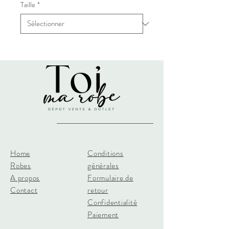
Taille
*
Home
Conditions
Robes
générales
A propos
Formulaire de
Contact
retour
Confidentialité
Paiement