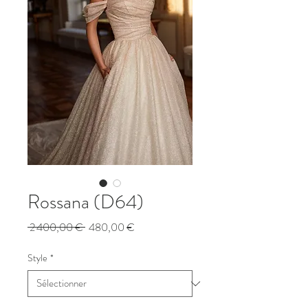
Rossana (D64)
Prix
Prix
 2 400,00 € 
480,00 €
original
promotionnel
Style
*