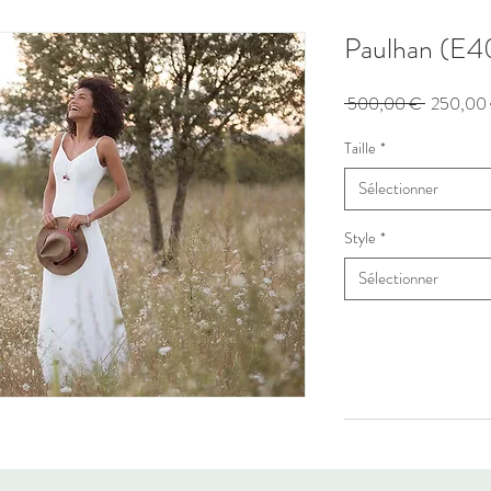
Paulhan (E4
Prix
 500,00 € 
250,00
original
Taille
*
Sélectionner
Style
*
Sélectionner