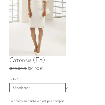
Ortensia (F5)
Prix
Prix
 300,00 € 
150,00 €
original
promotionnel
Taille
*
Le boléro en dentelle n’est pas compris