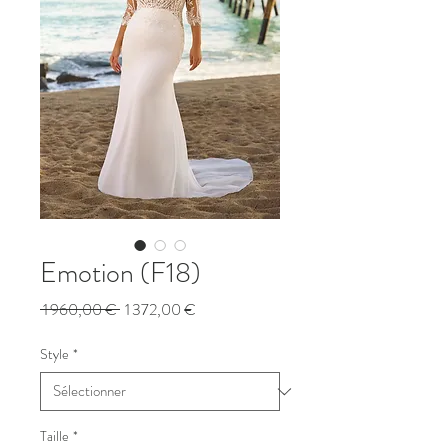
Emotion (F18)
Prix
Prix
 1 960,00 € 
1 372,00 €
original
promotionnel
Style
*
Taille
*