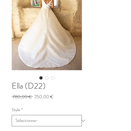
Ella (D22)
Prix
Prix
 780,00 € 
250,00 €
original
promotionnel
Style
*