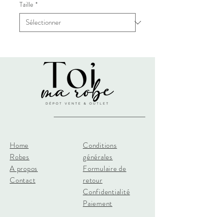
Taille
*
Home
Conditions
Robes
générales
A propos
Formulaire de
Contact
retour
Confidentialité
Paiement