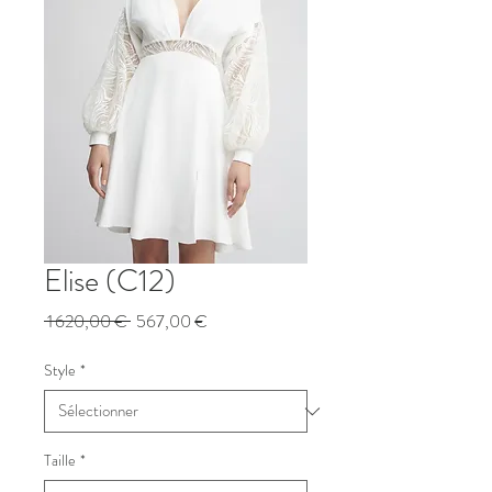
Elise (C12)
Prix
Prix
 1 620,00 € 
567,00 €
original
promotionnel
Style
*
Taille
*