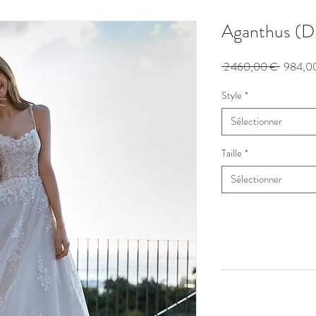
Aganthus (D
Prix
 2 460,00 € 
984,0
original
Style
*
Sélectionner
Taille
*
Sélectionner