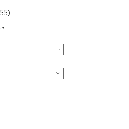
55)
Prix
0 €
promotionnel