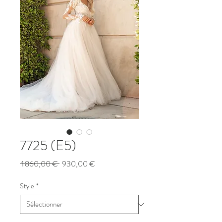
7725 (E5)
Prix
Prix
 1 860,00 € 
930,00 €
original
promotionnel
Style
*