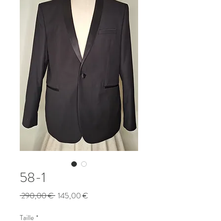
58-1
Prix
Prix
 290,00 € 
145,00 €
original
promotionnel
Taille
*