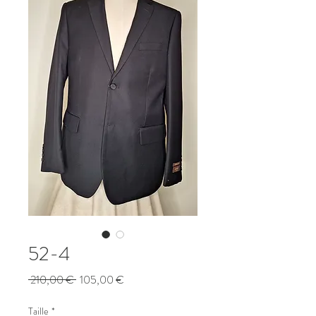
52-4
Prix
Prix
 210,00 € 
105,00 €
original
promotionnel
Taille
*